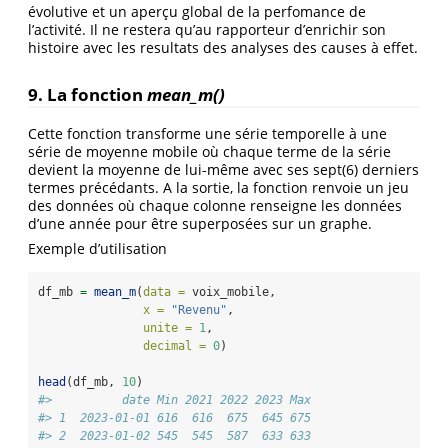
évolutive et un aperçu global de la perfomance de
l’activité. Il ne restera qu’au rapporteur d’enrichir son
histoire avec les resultats des analyses des causes à effet.
9. La fonction
mean_m()
Cette fonction transforme une série temporelle à une
série de moyenne mobile où chaque terme de la série
devient la moyenne de lui-même avec ses sept(6) derniers
termes précédants. A la sortie, la fonction renvoie un jeu
des données où chaque colonne renseigne les données
d’une année pour être superposées sur un graphe.
Exemple d’utilisation
df_mb 
=
mean_m
(
data =
 voix_mobile, 
x =
"Revenu"
,
unite =
1
,
decimal =
0
)
head
(df_mb, 
10
)
#>          date Min 2021 2022 2023 Max
#> 1  2023-01-01 616  616  675  645 675
#> 2  2023-01-02 545  545  587  633 633