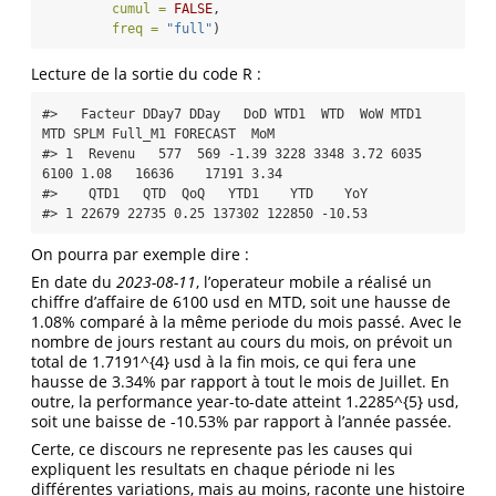
cumul =
FALSE
,
freq =
"full"
)
Lecture de la sortie du code R :
#>   Facteur DDay7 DDay   DoD WTD1  WTD  WoW MTD1  
MTD SPLM Full_M1 FORECAST  MoM

#> 1  Revenu   577  569 -1.39 3228 3348 3.72 6035 
6100 1.08   16636    17191 3.34

#>    QTD1   QTD  QoQ   YTD1    YTD    YoY

#> 1 22679 22735 0.25 137302 122850 -10.53
On pourra par exemple dire :
En date du
2023-08-11
, l’operateur mobile a réalisé un
chiffre d’affaire de 6100 usd en MTD, soit une hausse de
1.08% comparé à la même periode du mois passé. Avec le
nombre de jours restant au cours du mois, on prévoit un
total de 1.7191^{4} usd à la fin mois, ce qui fera une
hausse de 3.34% par rapport à tout le mois de Juillet. En
outre, la performance year-to-date atteint 1.2285^{5} usd,
soit une baisse de -10.53% par rapport à l’année passée.
Certe, ce discours ne represente pas les causes qui
expliquent les resultats en chaque période ni les
différentes variations, mais au moins, raconte une histoire