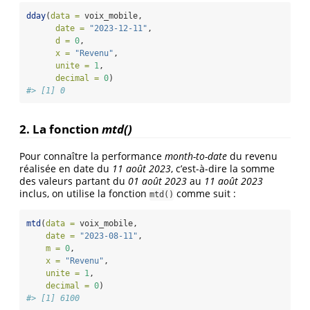
dday
(
data =
 voix_mobile,
date =
"2023-12-11"
,
d =
0
,
x =
"Revenu"
,
unite =
1
,
decimal =
0
)
#> [1] 0
2. La fonction
mtd()
Pour connaître la performance
month-to-date
du revenu
réalisée en date du
11 août 2023
, c’est-à-dire la somme
des valeurs partant du
01 août 2023
au
11 août 2023
inclus, on utilise la fonction
comme suit :
mtd()
mtd
(
data =
 voix_mobile,
date =
"2023-08-11"
,
m =
0
,
x =
"Revenu"
,
unite =
1
,
decimal =
0
)
#> [1] 6100