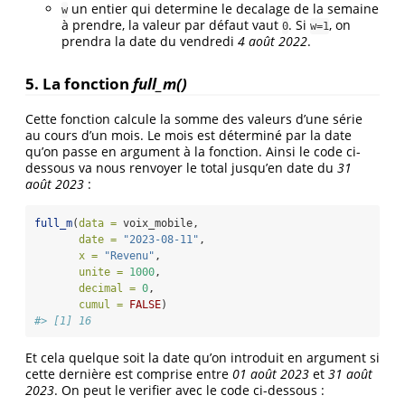
un entier qui determine le decalage de la semaine
w
à prendre, la valeur par défaut vaut
. Si
, on
0
w=1
prendra la date du vendredi
4 août 2022
.
5. La fonction
full_m()
Cette fonction calcule la somme des valeurs d’une série
au cours d’un mois. Le mois est déterminé par la date
qu’on passe en argument à la fonction. Ainsi le code ci-
dessous va nous renvoyer le total jusqu’en date du
31
août 2023
:
full_m
(
data =
 voix_mobile,
date =
"2023-08-11"
,
x =
"Revenu"
,
unite =
1000
,
decimal =
0
,
cumul =
FALSE
)
#> [1] 16
Et cela quelque soit la date qu’on introduit en argument si
cette dernière est comprise entre
01 août 2023
et
31 août
2023
. On peut le verifier avec le code ci-dessous :