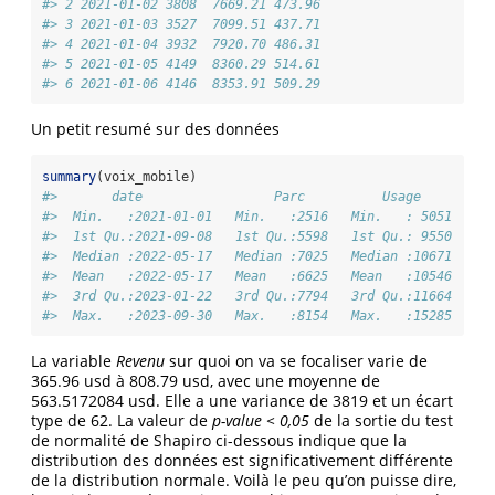
#> 2 2021-01-02 3808  7669.21 473.96
#> 3 2021-01-03 3527  7099.51 437.71
#> 4 2021-01-04 3932  7920.70 486.31
#> 5 2021-01-05 4149  8360.29 514.61
#> 6 2021-01-06 4146  8353.91 509.29
Un petit resumé sur des données
summary
(voix_mobile)
#>       date                 Parc          Usage         
#>  Min.   :2021-01-01   Min.   :2516   Min.   : 5051   Mi
#>  1st Qu.:2021-09-08   1st Qu.:5598   1st Qu.: 9550   1s
#>  Median :2022-05-17   Median :7025   Median :10671   Me
#>  Mean   :2022-05-17   Mean   :6625   Mean   :10546   Me
#>  3rd Qu.:2023-01-22   3rd Qu.:7794   3rd Qu.:11664   3r
#>  Max.   :2023-09-30   Max.   :8154   Max.   :15285   Ma
La variable
Revenu
sur quoi on va se focaliser varie de
365.96 usd à 808.79 usd, avec une moyenne de
563.5172084 usd. Elle a une variance de 3819 et un écart
type de 62. La valeur de
p-value < 0,05
de la sortie du test
de normalité de Shapiro ci-dessous indique que la
distribution des données est significativement différente
de la distribution normale. Voilà le peu qu’on puisse dire,