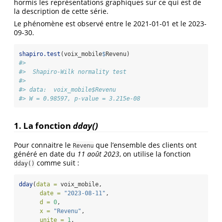
hormis les représentations graphiques sur ce qui est de
la description de cette série.
Le phénomène est observé entre le 2021-01-01 et le 2023-
09-30.
shapiro.test
(voix_mobile
$
Revenu)
#> 
#>  Shapiro-Wilk normality test
#> 
#> data:  voix_mobile$Revenu
#> W = 0.98597, p-value = 3.215e-08
1. La fonction
dday()
Pour connaitre le
que l’ensemble des clients ont
Revenu
généré en date du
11 août 2023
, on utilise la fonction
comme suit :
dday()
dday
(
data =
 voix_mobile,
date =
"2023-08-11"
,
d =
0
,
x =
"Revenu"
,
unite =
1
,