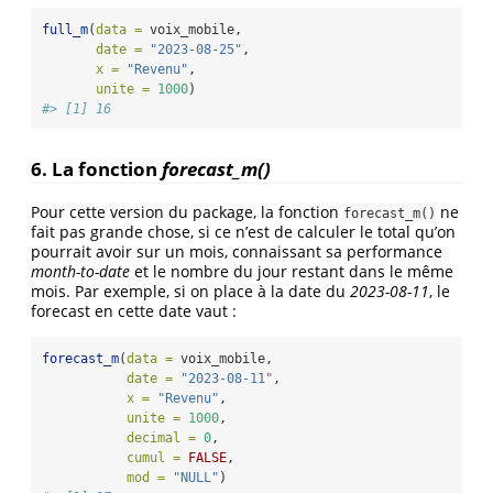
full_m
(
data =
 voix_mobile,
date =
"2023-08-25"
,
x =
"Revenu"
,
unite =
1000
)
#> [1] 16
6. La fonction
forecast_m()
Pour cette version du package, la fonction
ne
forecast_m()
fait pas grande chose, si ce n’est de calculer le total qu’on
pourrait avoir sur un mois, connaissant sa performance
month-to-date
et le nombre du jour restant dans le même
mois. Par exemple, si on place à la date du
2023-08-11
, le
forecast en cette date vaut :
forecast_m
(
data =
 voix_mobile,
date =
"2023-08-11"
,
x =
"Revenu"
,
unite =
1000
,
decimal =
0
,
cumul =
FALSE
,
mod =
"NULL"
) 