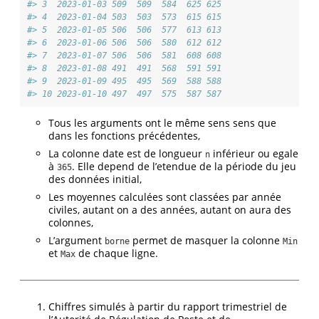
#> 3  2023-01-03 509  509  584  625 625
#> 4  2023-01-04 503  503  573  615 615
#> 5  2023-01-05 506  506  577  613 613
#> 6  2023-01-06 506  506  580  612 612
#> 7  2023-01-07 506  506  581  608 608
#> 8  2023-01-08 491  491  568  591 591
#> 9  2023-01-09 495  495  569  588 588
#> 10 2023-01-10 497  497  575  587 587
Tous les arguments ont le même sens sens que
dans les fonctions précédentes,
La colonne date est de longueur
inférieur ou egale
n
à
. Elle depend de l’etendue de la période du jeu
365
des données initial,
Les moyennes calculées sont classées par année
civiles, autant on a des années, autant on aura des
colonnes,
L’argument
permet de masquer la colonne
borne
Min
et
de chaque ligne.
Max
Chiffres simulés à partir du rapport trimestriel de