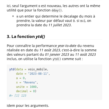
ici, seul l’argument
est nouveau, les autres ont la même
m
utilité que pour la fonction
.
dday()
un entier qui determine le decalage du mois à
m
prendre, la valeur par défaut vaut
. si
, on
0
m=1
prendra la date du
11 juillet 2023
.
3. La fonction
ytd()
Pour connaître la performance
year-to-date
du revenu
réalisée en date du
11 août 2023
, c’est-à-dire la somme
des valeurs partant du
01 janvier 2023
au
11 août 2023
inclus, on utilise la fonction
comme suit :
ytd()
ytd
(
data =
 voix_mobile,
date =
"2023-08-11"
,
a =
0
,
x =
"Revenu"
,
unite =
1000
,
decimal =
0
)
#> [1] 123
idem pour les arguments.