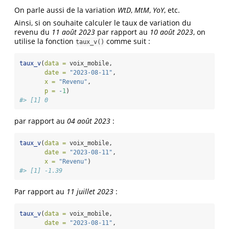
On parle aussi de la variation
WtD
,
MtM
,
YoY
, etc.
Ainsi, si on souhaite calculer le taux de variation du
revenu du
11 août 2023
par rapport au
10 août 2023
, on
utilise la fonction
comme suit :
taux_v()
taux_v
(
data =
 voix_mobile, 
date =
"2023-08-11"
, 
x =
"Revenu"
, 
p =
-
1
)
#> [1] 0
par rapport au
04 août 2023
:
taux_v
(
data =
 voix_mobile, 
date =
"2023-08-11"
, 
x =
"Revenu"
)
#> [1] -1.39
Par rapport au
11 juillet 2023
:
taux_v
(
data =
 voix_mobile, 
date =
"2023-08-11"
, 