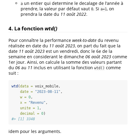
un entier qui determine le decalage de l’année à
a
prendre, la valeur par défaut vaut
. Si
, on
0
a=1
prendra la date du
11 août 2022
.
4. La fonction
wtd()
Pour connaître la performance
week-to-date
du revenu
réalisée en date du
11 août 2023
, on part du fait que la
date
11 août 2023
est un vendredi, donc le 6e de la
semaine en considerant le dimanche
06 août 2023
comme
1er jour. Ainsi, on calcule la somme des valeurs partant
du
06
au
11
inclus en utilisant la fonction
comme
wtd()
suit :
wtd
(
data =
 voix_mobile,
date =
"2023-08-11"
,
w =
0
,
x =
"Revenu"
,
unite =
1
,
decimal =
0
)
#> [1] 3348
idem pour les arguments.