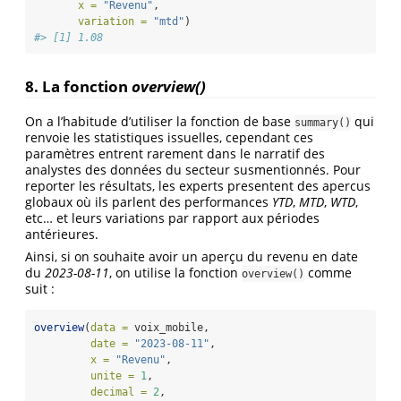
x =
"Revenu"
, 
variation =
"mtd"
)
#> [1] 1.08
8. La fonction
overview()
On a l’habitude d’utiliser la fonction de base
qui
summary()
renvoie les statistiques issuelles, cependant ces
paramètres entrent rarement dans le narratif des
analystes des données du secteur susmentionnés. Pour
reporter les résultats, les experts presentent des apercus
globaux où ils parlent des performances
YTD
,
MTD
,
WTD
,
etc… et leurs variations par rapport aux périodes
antérieures.
Ainsi, si on souhaite avoir un aperçu du revenu en date
du
2023-08-11
, on utilise la fonction
comme
overview()
suit :
overview
(
data =
 voix_mobile,
date =
"2023-08-11"
,
x =
"Revenu"
,
unite =
1
,
decimal =
2
,