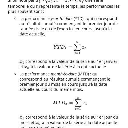
{
:
=
1
,
⋅
⋅
⋅
,
}
Si on note par
~
une série
x
t
{
x
t
:
t
=
1
,
·
·
·
,
n
}
x
x
t
n
t
t
temporelle où
represente le temps, les performances les
t
t
plus souvent sont :
La performance
year-to-date
(YTD) : qui conrespond
au résultat cumulé commençant le premier jour de
l’année civile ou de l’exercice en cours jusqu’à la
date actuelle,
n
∑
=
Y
T
D
x
=
∑
t
=
1
n
x
t
Y
T
D
x
x
t
=
1
t
correspond à la valeur de la série au 1er janvier,
x
1
x
1
et
à la valeur de la série à la date actuelle.
x
n
x
n
La performance
month-to-date
(MTD) : qui
conrespond au résultat cumulé commençant le
premier jour du mois en cours jusqu’à la date
actuelle au cours du même mois,
n
∑
=
M
T
D
x
=
∑
t
=
1
n
x
t
M
T
D
x
x
t
=
1
t
correspond à la valeur de la série au 1er jour du
x
1
x
1
mois, et
à la valeur de la série à la date actuelle
x
n
x
n
au cours du même mois.