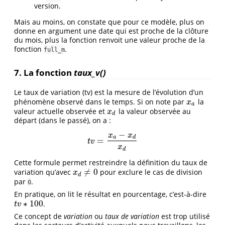
version.
Mais au moins, on constate que pour ce modèle, plus on
donne en argument une date qui est proche de la clôture
du mois, plus la fonction renvoit une valeur proche de la
fonction
.
full_m
7. La fonction
taux_v()
Le taux de variation (tv) est la mesure de l’évolution d’un
phénomène observé dans le temps. Si on note par
la
x
a
x
a
valeur actuelle observée et
la valeur observée au
x
d
x
d
départ (dans le passé), on a :
−
x
x
a
d
=
t
v
=
x
a
−
x
d
x
d
t
v
x
d
Cette formule permet restreindre la définition du taux de
≠
0
variation qu’avec
pour exclure le cas de division
x
d
≠
0
x
d
par
.
0
En pratique, on lit le résultat en pourcentage, c’est-à-dire
∗
100
.
t
v
∗
100
t
v
Ce concept de
variation
ou
taux de variation
est trop utilisé