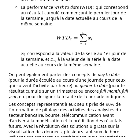
La performance
week-to-date
(WTD) : qui conrespond
au résultat cumulé commençant le permier jour de
la semaine jusqu’à la date actuelle au cours de la
même semaine.
n
∑
=
W
T
D
x
=
∑
t
=
1
n
x
t
W
T
D
x
x
t
=
1
t
correspond à la valeur de la série au 1er jour de
x
1
x
1
la semaine, et
à la valeur de la série à la date
x
n
x
n
actuelle au cours de la même semaine.
On peut egalement parler des concepts de
day-to-date
(pour la durée écoulée au cours d’une journée pour ceux
qui suivent l’activité par heure) ou
quater-to-date
(pour le
résultat cumulé sur un trimestre) ou encore
full month
,
full
year
, etc pour designer la totalité de la periode indiquée.
Ces concepts représentent à eux seuls près de 90% de
l’information de pilotage des activités des analystes du
secteur bancaire, bourse, télécommunication avant
d’arriver à la modélisation et la prédiction des résultats
futurs. Avec la révolution des solutions Big Data sur la
visualisation des données, plusieurs tableaux de bord