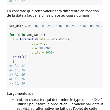
#> [1] 17
En constate que cette valeur sera différente en fonction
de la date à laquelle on se place au cours du mois :
vec_date 
=
c
(
"2023-08-20"
, 
"2023-08-25"
, 
"2023-08-28"
, 
"20
for
 (d 
in
 vec_date) {
  F 
=
forecast_m
(
data =
 voix_mobile,
date =
 d,
x =
"Revenu"
,
unite =
1000
)
print
(F)
  }
#> [1] 17
#> [1] 16
#> [1] 16
#> [1] 16
#> [1] 16
L’arguments
mod
, un character qui determine le type de modèle à
mod
utiliser pour faire la prediction. Sa valeur par defaut
est
et l’alternative ne fait pas l’objet de cette
NULL