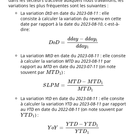
dans les secteurs d’activité auxquels nous travaillons, les
variations les plus fréquentes sont les suivantes :
La variation
DtD
en date du
2023-08-11
: elle
consiste à calculer la variation du revenu en cette
date par rapport à la date du
2023-08-10
, c-est-à-
dire:
−
d
d
a
y
d
d
a
y
1
=
D
o
D
=
d
d
a
y
−
d
d
a
y
1
d
d
a
y
1
D
o
D
d
d
a
y
1
La variation
MtD
en date du
2023-08-11
: elle consite
à calculer la variation
MTD
au
2023-08-11
par
rapport au
MTD
en date du
2023-07-11
(on note
souvent par
) :
M
T
D
1
M
T
D
1
−
M
T
D
M
T
D
1
=
S
L
P
M
=
M
T
D
−
M
T
D
1
M
T
D
1
S
L
P
M
M
T
D
1
La variation
YtD
en date du
2023-08-11
: elle consite
à calculer la variation
YTD
au
2023-08-11
par rapport
au
YTD
en date du
2022-08-11
(on note souvent par
) :
Y
T
D
1
Y
T
D
1
−
Y
T
D
Y
T
D
1
=
Y
o
Y
=
Y
T
D
−
Y
T
D
1
Y
T
D
1
Y
o
Y
Y
T
D
1